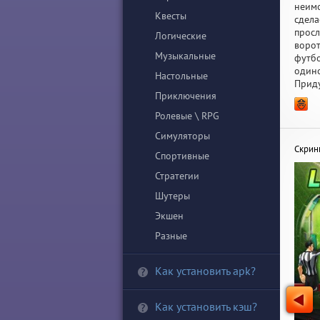
неимо
Квесты
сдела
просл
Логические
ворот
Музыкальные
футбо
одино
Настольные
Приду
Приключения
Ролевые \ RPG
Симуляторы
Скри
Спортивные
Стратегии
Шутеры
Экшен
Разные
Как установить apk?
Как установить кэш?