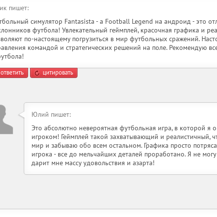
ик пишет:
больный симулятор Fantasista - a Football Legend на андроид - это от
клонников футбола! Увлекательный геймплей, красочная графика и ре
зволяют по-настоящему погрузиться в мир футбольных сражений. Наст
равления командой и стратегических решений на поле. Рекомендую вс
футбола!
ответить
цитировать
Юлий пишет:
Это абсолютно невероятная футбольная игра, в которой я
игроком! Геймплей такой захватывающий и реалистичный, ч
мир и забываю обо всем остальном. Графика просто потряс
игрока - все до мельчайших деталей проработано. Я не могу
дарит мне массу удовольствия и азарта!