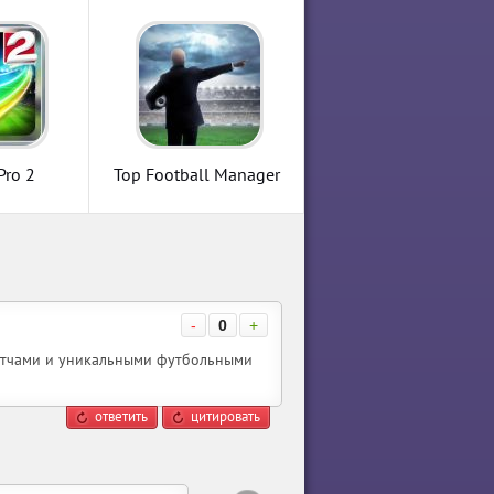
Pro 2
Top Football Manager
(Unreleased)
-
0
+
матчами и уникальными футбольными
ответить
цитировать