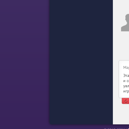
Ма
Эт
и 
ув
иг