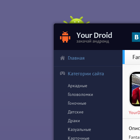
Fan
Главная
Категории сайта
Аркадные
Головоломки
Гоночные
Детские
YourD
Драки
Опис
Казуальные
Fanta
Карточные