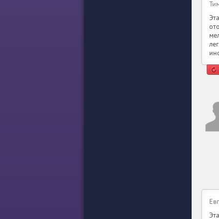
Ти
Эт
от
ме
ле
ин
Ев
Эт