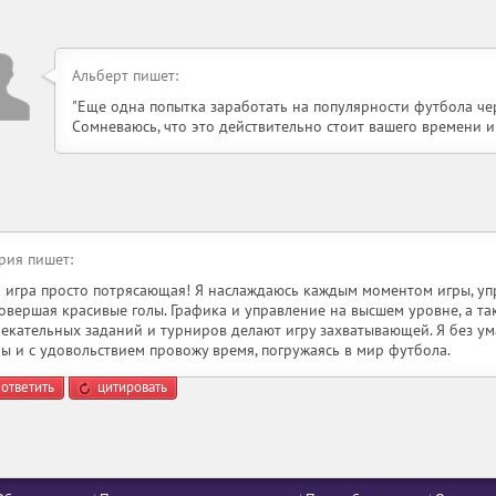
Альберт пишет:
"Еще одна попытка заработать на популярности футбола ч
Сомневаюсь, что это действительно стоит вашего времени и
рия пишет:
а игра просто потрясающая! Я наслаждаюсь каждым моментом игры, у
совершая красивые голы. Графика и управление на высшем уровне, а т
лекательных заданий и турниров делают игру захватывающей. Я без у
ры и с удовольствием провожу время, погружаясь в мир футбола.
ответить
цитировать