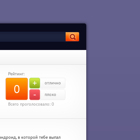
Рейтинг:
+
отлично
0
-
плохо
Всего проголосовало:
0
 андроид, в которой тебе выпал