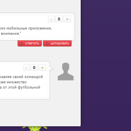
-
0
+
ерез мобильные приложения.
 внимания."
ответить
цитировать
-
0
+
правляя своей командой
акже множество
ма от этой футбольной