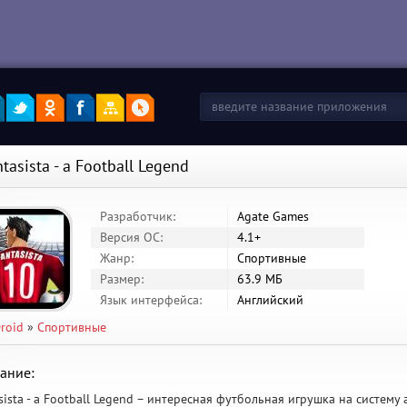
tasista - a Football Legend
Разработчик:
Agate Games
Версия ОС:
4.1+
Жанр:
Спортивные
Размер:
63.9 МБ
Язык интерфейса:
Английский
roid
»
Спортивные
ание:
sista - a Football Legend – интересная футбольная игрушка на систему