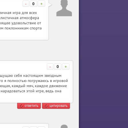
-
0
+
личная игра для всех
алистичная атмосфера
оящее удовольствие от
ем поклонникам спорта
-
0
+
 ощущаю себя настоящим звездным
то я полностью погружаюсь в игровой
ающая, каждый мяч, каждое движение
 нарадоваться этой игре, ведь она
ответить
цитировать