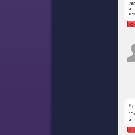
Ув
де
иг
Ру
"Е
де