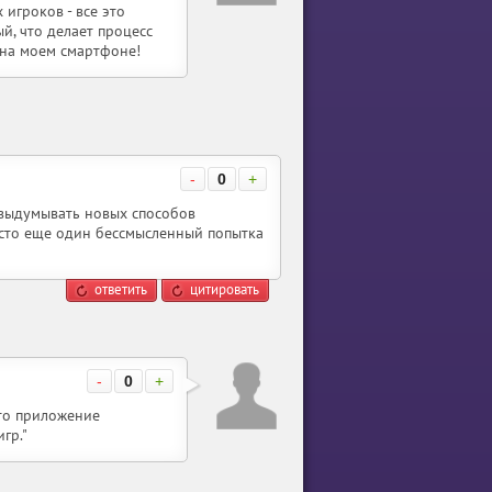
игроков - все это
й, что делает процесс
 на моем смартфоне!
-
0
+
 выдумывать новых способов
осто еще один бессмысленный попытка
ответить
цитировать
-
0
+
это приложение
гр."