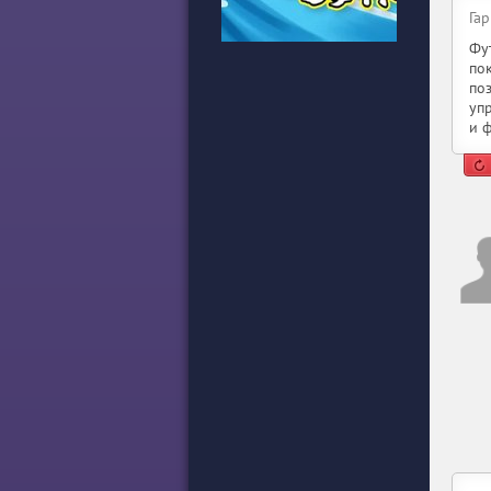
Гар
Фут
по
по
уп
и 