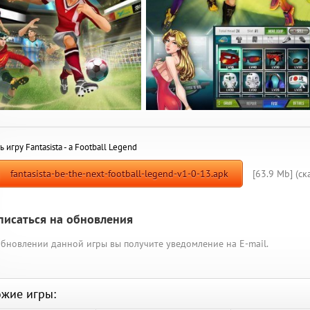
ь игру Fantasista - a Football Legend
fantasista-be-the-next-football-legend-v1-0-13.apk
[63.9 Mb] (cк
писаться на обновления
бновлении данной игры вы получите уведомление на E-mail.
жие игры: