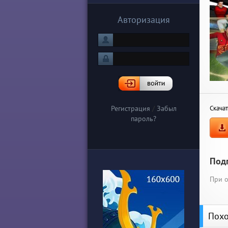
Авторизация
Регистрация
/
Забыл
Скачат
пароль?
Под
При о
Похо