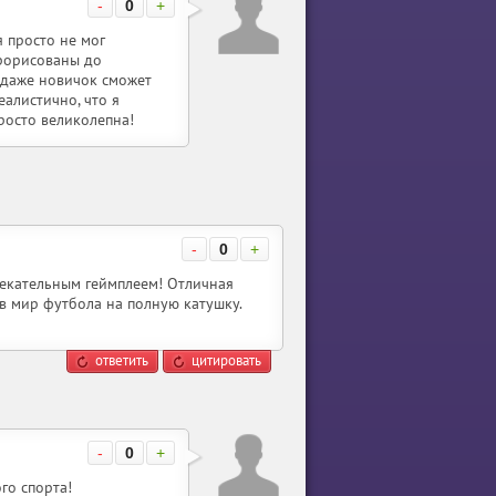
-
0
+
я просто не мог
прорисованы до
 даже новичок сможет
алистично, что я
росто великолепна!
-
0
+
лекательным геймплеем! Отличная
в мир футбола на полную катушку.
ответить
цитировать
-
0
+
го спорта!