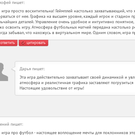
мофей пишет:
а игра просто восхитительна! Геймплей настолько захватывающий, что 
орваться от нее. Графика на высшем уровне, каждый игрок и стадион 
льчайших деталей. Управление очень удобное и интуитивно понятное,
гко освоить игру. Атмосфера футбольных матчей передана настолько ре
огда забывал, что нахожусь в виртуальном мире. Одним словом, игра п
ответить
цитировать
Дарья пишет:
Эта игра действительно захватывает своей динамикой и ув
атмосфера и реалистичная графика заставляют погрузиться 
Настоящее удовольствие от игры!
гений пишет:
а игра про футбол - настоящее воплощение мечты для поклонников это