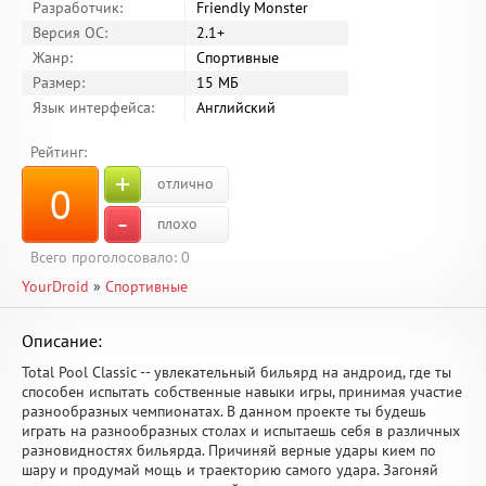
Разработчик:
Friendly Monster
Версия ОС:
2.1+
Жанр:
Спортивные
Размер:
15 МБ
Язык интерфейса:
Английский
Рейтинг:
+
отлично
0
-
плохо
Всего проголосовало:
0
YourDroid
»
Спортивные
Описание:
Total Pool Classic -- увлекательный бильярд на андроид, где ты
способен испытать собственные навыки игры, принимая участие
разнообразных чемпионатах. В данном проекте ты будешь
играть на разнообразных столах и испытаешь себя в различных
разновидностях бильярда. Причиняй верные удары кием по
шару и продумай мощь и траекторию самого удара. Загоняй