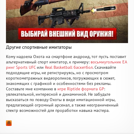
Другие спортивные имитаторы
Кому надоела Охота на смартфоне андроид, тот пусть поставит
альтернативный спорт имитатор, к примеру:
восьмиугольник EA
ринг Sports UFC
или
Real Basketball баскетбол
. Скачивайте
подходящие игры, не регистрируясь, но с просмотром
короткометражных видеороликов, погружающих в сюжет,
знакомящих с графикой и особенностями без рекламы.
Составьте мне компанию в
игре Riptide формата GP
:
увлекательной, интересной и динамичной. Не забудьте
высказаться по поводу Охоты в виде имитационной игры,
предлагающей огромный арсенал, а также неограниченный
спектр возможностей для проработки навыка мастера.