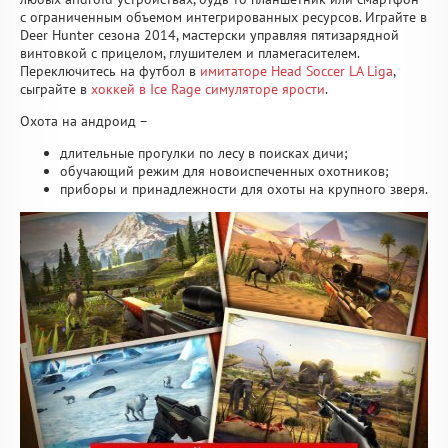
с ограниченным объемом интегрированных ресурсов. Играйте в
Deer Hunter сезона 2014, мастерски управляя пятизарядной
винтовкой с прицелом, глушителем и пламегасителем.
Переключитесь на футбол в
имитаторе Head Soccer LA Liga
,
сыграйте в
хоккей в Ice Rage симуляторе ярости
.
Охота на андроид –
длительные прогулки по лесу в поисках дичи;
обучающий режим для новоиспеченных охотников;
приборы и принадлежности для охоты на крупного зверя.