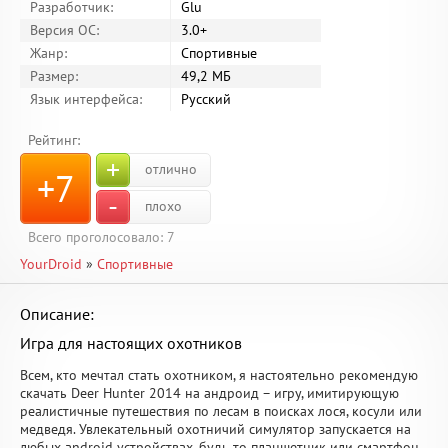
Разработчик:
Glu
Версия ОС:
3.0+
Жанр:
Спортивные
Размер:
49,2 МБ
Язык интерфейса:
Русский
Рейтинг:
+
отлично
+7
-
плохо
Всего проголосовало:
7
YourDroid
»
Спортивные
Описание:
Игра для настоящих охотников
Всем, кто мечтал стать охотником, я настоятельно рекомендую
скачать Deer Hunter 2014 на андроид – игру, имитирующую
реалистичные путешествия по лесам в поисках лося, косули или
медведя. Увлекательный охотничий симулятор запускается на
любых android устройствах, будь то планшетник или смартфон