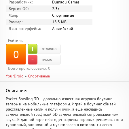
Разработчик:
Dumadu Games
Версия ОС:
2.3+
Жанр:
Спортивные
Размер:
18.3 МБ
Язык интерфейса:
Английский
Рейтинг:
+
отлично
0
-
плохо
Всего проголосовало:
0
YourDroid
»
Спортивные
Описание:
Pocket Bowling 3D – довольно известная игрушка боулинг
теперь и на мобильные платформы. Играй в боулинг, сбивай
расставленные кегли и получи очки, а еще насладись
замечательной графикой 3D замечательный сопровождением
звука. В данной игре тебя ждет парочка игровых режимов, это и
турнирный, одиночный и мультиплеер в котором ты легко