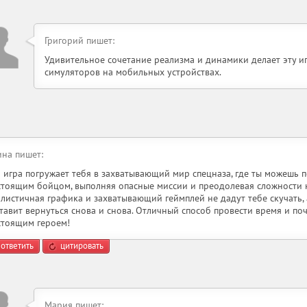
Григорий пишет:
Удивительное сочетание реализма и динамики делает эту 
симуляторов на мобильных устройствах.
ина пишет:
а игра погружает тебя в захватывающий мир спецназа, где ты можешь п
стоящим бойцом, выполняя опасные миссии и преодолевая сложности н
алистичная графика и захватывающий геймплей не дадут тебе скучать,
ставит вернуться снова и снова. Отличный способ провести время и по
стоящим героем!
ответить
цитировать
Мария пишет: