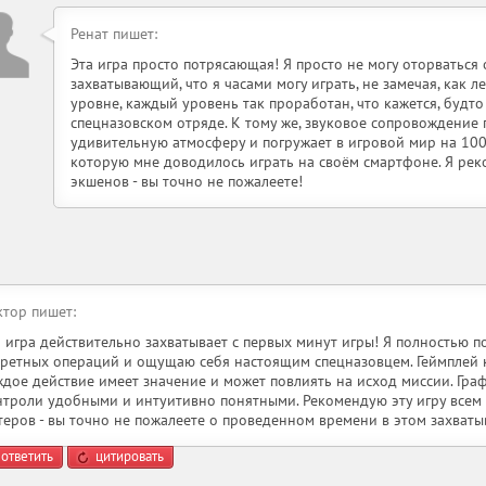
Ренат пишет:
Эта игра просто потрясающая! Я просто не могу оторваться 
захватывающий, что я часами могу играть, не замечая, как л
уровне, каждый уровень так проработан, что кажется, будт
спецназовском отряде. К тому же, звуковое сопровождение 
удивительную атмосферу и погружает в игровой мир на 100%
которую мне доводилось играть на своём смартфоне. Я ре
экшенов - вы точно не пожалеете!
ктор пишет:
а игра действительно захватывает с первых минут игры! Я полностью 
кретных операций и ощущаю себя настоящим спецназовцем. Геймплей 
ждое действие имеет значение и может повлиять на исход миссии. Граф
нтроли удобными и интуитивно понятными. Рекомендую эту игру всем
теров - вы точно не пожалеете о проведенном времени в этом захват
ответить
цитировать