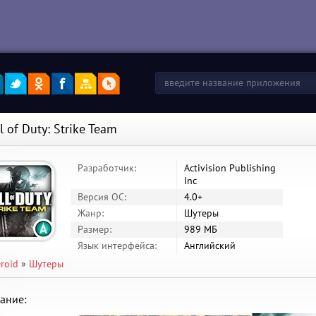
l of Duty: Strike Team
Разработчик:
Activision Publishing
Inc
Версия ОС:
4.0+
Жанр:
Шутеры
Размер:
989 МБ
Язык интерфейса:
Английский
roid
»
Шутеры
ание: