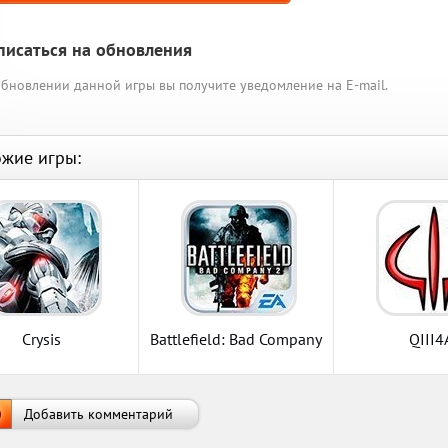
писаться на обновления
бновлении данной игры вы получите уведомление на E-mail.
жие игры:
Crysis
Battlefield: Bad Company
QIII4
2
Добавить комментарий