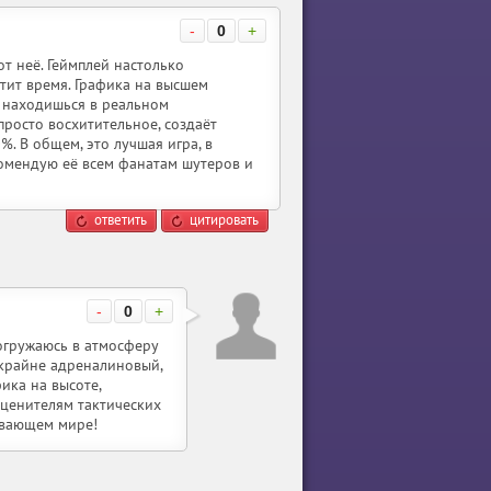
-
0
+
от неё. Геймплей настолько
етит время. Графика на высшем
о находишься в реальном
просто восхитительное, создаёт
. В общем, это лучшая игра, в
комендую её всем фанатам шутеров и
ответить
цитировать
-
0
+
погружаюсь в атмосферу
крайне адреналиновый,
ика на высоте,
 ценителям тактических
ывающем мире!