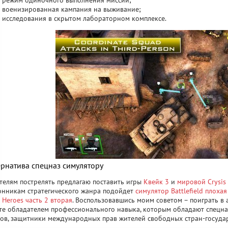
режим одиночного выполнения миссий;
военизированная кампания на выживание;
исследования в скрытом лабораторном комплексе.
ернатива спецназ симулятору
елям пострелять предлагаю поставить игры
Квейк 3
и
мировой Crysis
нникам стратегического жанра подойдет
симулятор Battlefield плох
 Heroes часть 2 вторая
. Воспользовавшись моим советом – поиграть в
те обладателем профессионального навыка, которым обладают спецна
ов, защитники международных прав жителей свободных стран-государ