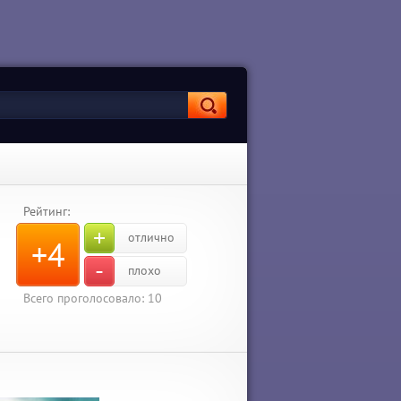
Рейтинг:
+
отлично
+4
-
плохо
Всего проголосовало:
10