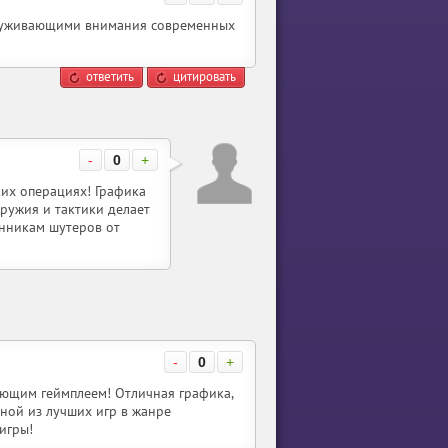
служивающими внимания современных
ответить
цитировать
-
0
+
ких операциях! Графика
оружия и тактики делает
нникам шутеров от
-
0
+
ающим геймплеем! Отличная графика,
ной из лучших игр в жанре
игры!