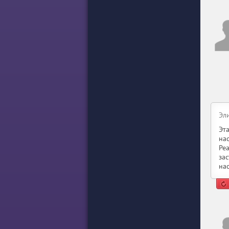
Эл
Эт
на
Ре
за
на