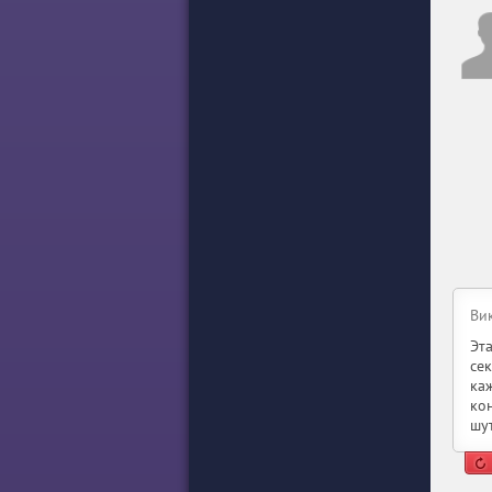
Ви
Эт
се
ка
ко
шу