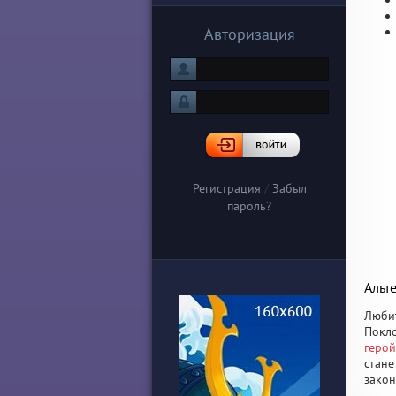
Авторизация
Регистрация
/
Забыл
пароль?
Альт
Любит
Покло
герой
стане
закон