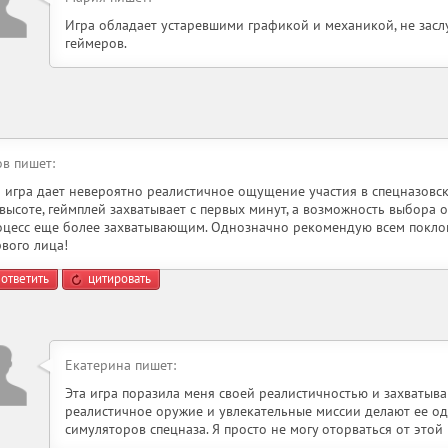
Игра обладает устаревшими графикой и механикой, не за
геймеров.
ов пишет:
а игра дает невероятно реалистичное ощущение участия в спецназовс
 высоте, геймплей захватывает с первых минут, а возможность выбора 
оцесс еще более захватывающим. Однозначно рекомендую всем покло
рвого лица!
ответить
цитировать
Екатерина пишет:
Эта игра поразила меня своей реалистичностью и захватыв
реалистичное оружие и увлекательные миссии делают ее од
симуляторов спецназа. Я просто не могу оторваться от этой 