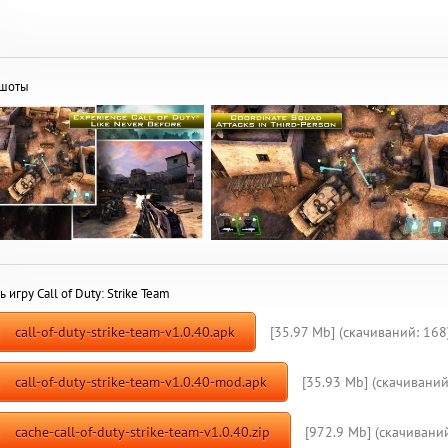
ншоты
ь игру Call of Duty: Strike Team
call-of-duty-strike-team-v1.0.40.apk
[35.97 Mb] (cкачиваний: 168
call-of-duty-strike-team-v1.0.40-mod.apk
[35.93 Mb] (cкачиваний
cache-call-of-duty-strike-team-v1.0.40.zip
[972.9 Mb] (cкачиваний