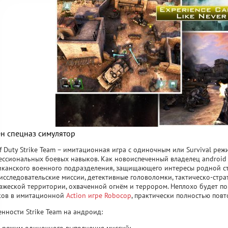
н спецназ симулятор
of Duty Strike Team – имитационная игра с одиночным или Survival ре
ссиональных боевых навыков. Как новоиспеченный владелец android 
канского военного подразделения, защищающего интересы родной ст
исследовательские миссии, детективные головоломки, тактическо-стр
ажеской территории, охваченной огнём и террором. Неплохо будет п
ков в имитационной
Action игре Robocop
, практически полностью по
нности Strike Team на андроид: