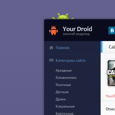
Cal
Главная
Категории сайта
Аркадные
Головоломки
Гоночные
Детские
YourD
Драки
Казуальные
Опис
Карточные