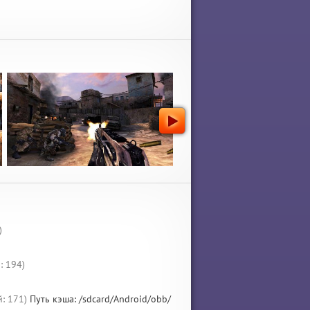
)
: 194)
: 171)
Путь кэша: /sdcard/Android/obb/