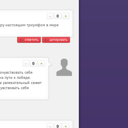
-
0
+
игру настоящим триумфом в мире
ответить
цитировать
-
0
+
очувствовать себя
а пути к победе.
 а увлекательный сюжет
чувствовать себя
-
0
+