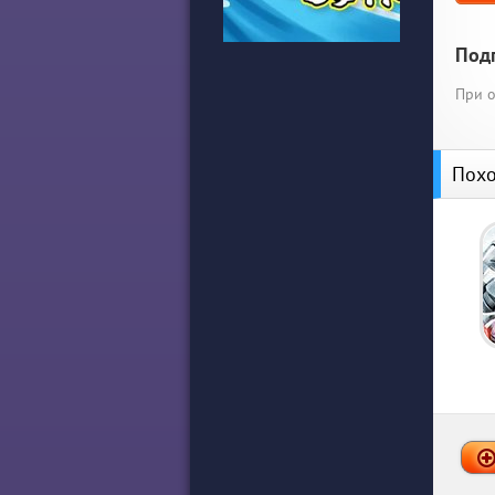
Под
При о
Похо