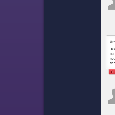
Як
Эт
на
пр
пе