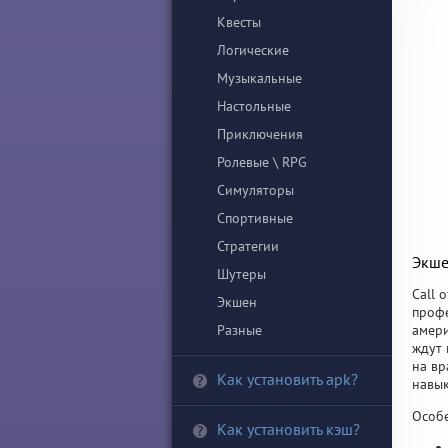
Квесты
Логические
Музыкальные
Настольные
Приключения
Ролевые \ RPG
Симуляторы
Спортивные
Стратегии
Экше
Шутеры
Call 
Экшен
профе
Разные
амери
ждут 
на вр
Как установить apk?
навы
Особе
Как установить кэш?