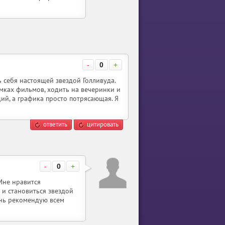
-
0
+
ь себя настоящей звездой Голливуда.
емках фильмов, ходить на вечеринки и
ий, а графика просто потрясающая. Я
ответить
цитировать
-
0
+
Мне нравится
 и становиться звездой
ень рекомендую всем