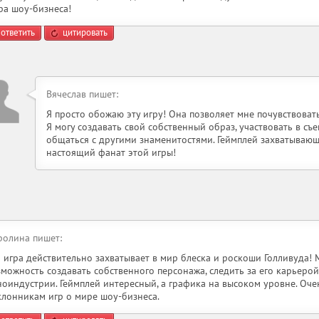
ра шоу-бизнеса!
ответить
цитировать
Вячеслав пишет:
Я просто обожаю эту игру! Она позволяет мне почувствоват
Я могу создавать свой собственный образ, участвовать в съ
общаться с другими знаменитостями. Геймплей захватывающ
настоящий фанат этой игры!
ролина пишет:
а игра действительно захватывает в мир блеска и роскоши Голливуда! 
зможность создавать собственного персонажа, следить за его карьерой
ноиндустрии. Геймплей интересный, а графика на высоком уровне. Оч
клонникам игр о мире шоу-бизнеса.