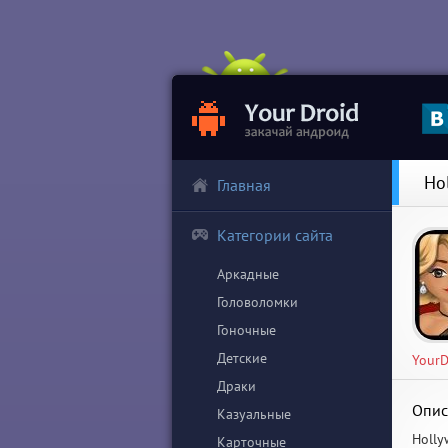
Ho
Главная
Категории сайта
Аркадные
Головоломки
Гоночные
Детские
YourD
Драки
Опис
Казуальные
Holly
Карточные