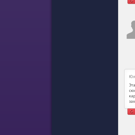
Юл
Эт
сю
ка
за