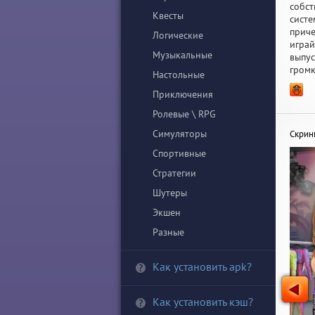
собст
Квесты
систе
приче
Логические
играй
Музыкальные
выпус
громк
Настольные
Приключения
Ролевые \ RPG
Симуляторы
Скри
Спортивные
Стратегии
Шутеры
Экшен
Разные
Как установить apk?
Как установить кэш?