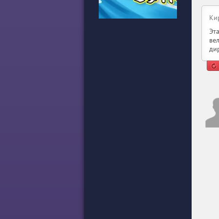
Ки
Эт
ве
ди