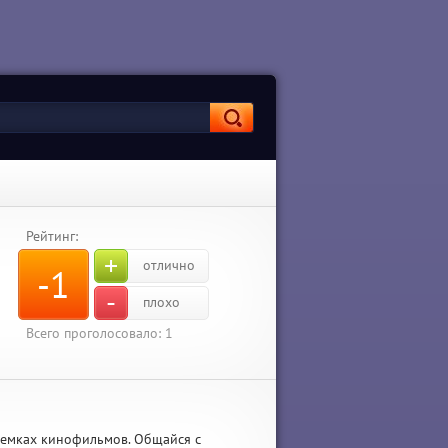
Рейтинг:
+
отлично
-1
-
плохо
Всего проголосовало:
1
съемках кинофильмов. Общайся с