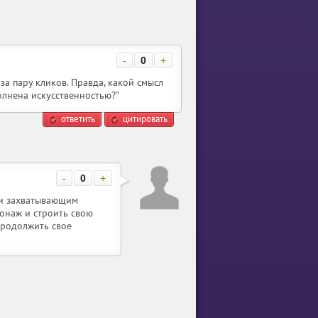
-
0
+
за пару кликов. Правда, какой смысл
полнена искусственностью?"
ответить
цитировать
-
0
+
 и захватывающим
онаж и строить свою
продолжить свое