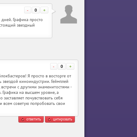
-
0
+
 дней. Графика просто
астоящий звездный
-
0
+
локбастеров! Я просто в восторге от
ь звездой киноиндустрии. Геймплей
, встречи с другими знаменитостями -
. Графика на высшем уровне, а
о заставляет почувствовать себя
е и всем советую попробовать свои
ответить
цитировать