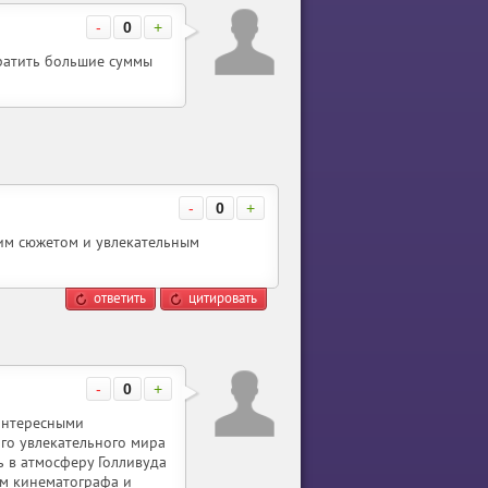
-
0
+
тратить большие суммы
-
0
+
им сюжетом и увлекательным
ответить
цитировать
-
0
+
 интересными
ого увлекательного мира
сь в атмосферу Голливуда
ам кинематографа и