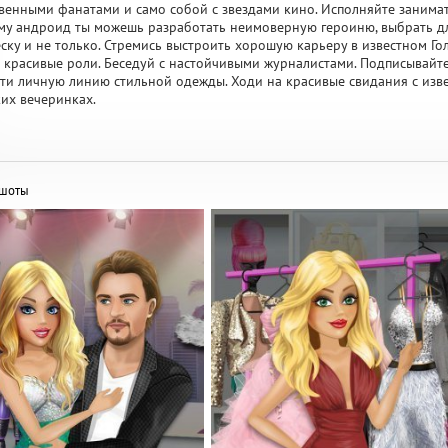
венными фанатами и само собой с звездами кино. Исполняйте занима
му андроид ты можешь разработать неимоверную героиню, выбрать для
ску и не только. Стремись выстроить хорошую карьеру в известном Го
 красивые роли. Беседуй с настойчивыми журналистами. Подписывайт
ти личную линию стильной одежды. Ходи на красивые свидания с изв
их вечеринках.
ншоты