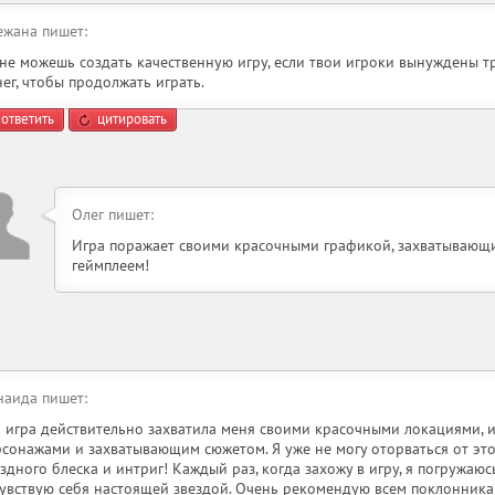
ежана пишет:
 не можешь создать качественную игру, если твои игроки вынуждены 
ег, чтобы продолжать играть.
ответить
цитировать
Олег пишет:
Игра поражает своими красочными графикой, захватывающ
геймплеем!
наида пишет:
а игра действительно захватила меня своими красочными локациями,
рсонажами и захватывающим сюжетом. Я уже не могу оторваться от эт
здного блеска и интриг! Каждый раз, когда захожу в игру, я погружаю
чувствую себя настоящей звездой. Очень рекомендую всем поклонник