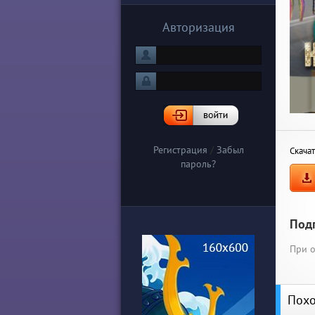
Авторизация
Регистрация
/
Забыл
Скачат
пароль?
Под
При о
Похо