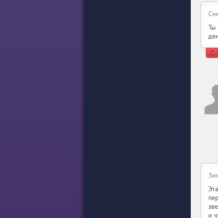
Сн
Ты
ден
Зи
Эт
пе
зве
и 