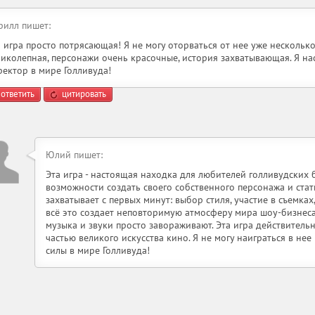
рилл пишет:
а игра просто потрясающая! Я не могу оторваться от нее уже несколько
ликолепная, персонажи очень красочные, история захватывающая. Я н
ректор в мире Голливуда!
ответить
цитировать
Юлий пишет:
Эта игра - настоящая находка для любителей голливудских б
возможности создать своего собственного персонажа и стат
захватывает с первых минут: выбор стиля, участие в съемках
всё это создает неповторимую атмосферу мира шоу-бизнеса
музыка и звуки просто завораживают. Эта игра действительн
частью великого искусства кино. Я не могу наиграться в не
силы в мире Голливуда!