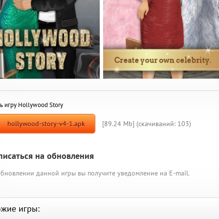
ь игру Hollywood Story
hollywood-story-v4-1.apk
[89.24 Mb] (cкачиваний: 103)
писаться на обновления
бновлении данной игры вы получите уведомление на E-mail.
жие игры: