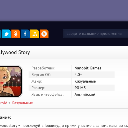
llywood Story
Разработчик:
Nanobit Games
Версия ОС:
4.0+
Жанр:
Казуальные
Размер:
90 МБ
Язык интерфейса:
Английский
roid
»
Казуальные
ание:
woodstory – проследуй в Голливуд и прими участие в занимательных 