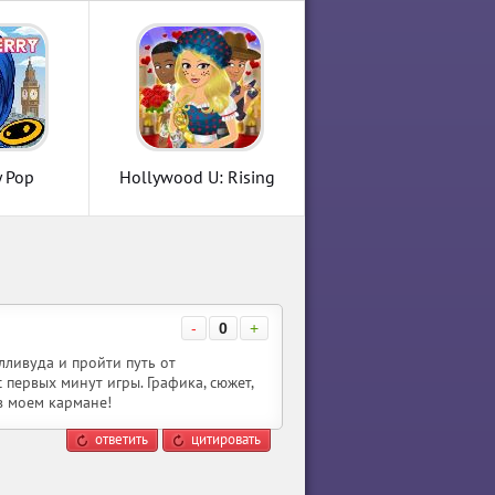
y Pop
Hollywood U: Rising
Stars
-
0
+
лливуда и пройти путь от
первых минут игры. Графика, сюжет,
в моем кармане!
ответить
цитировать