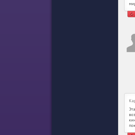
ми
Ка
Эт
во
ки
по